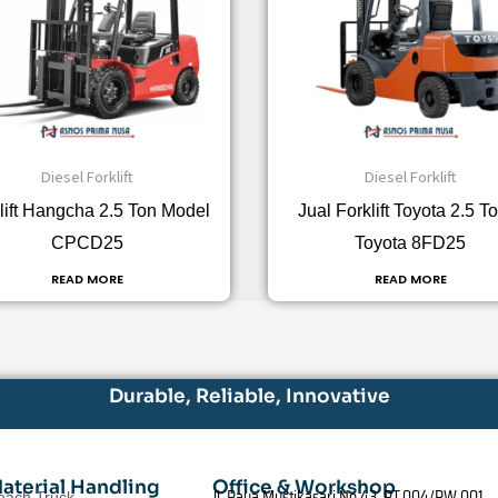
Diesel Forklift
Diesel Forklift
lift Hangcha 2.5 Ton Model
Jual Forklift Toyota 2.5 T
CPCD25
Toyota 8FD25
READ MORE
READ MORE
Durable, Reliable, Innovative
aterial Handling
Office & Workshop
Jl. Raya Mustikasari No.43, RT.004/RW.001,
each Truck