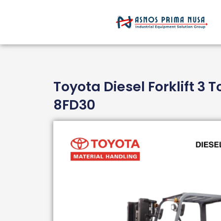
Skip
to
content
Toyota Diesel Forklift 3 T
8FD30