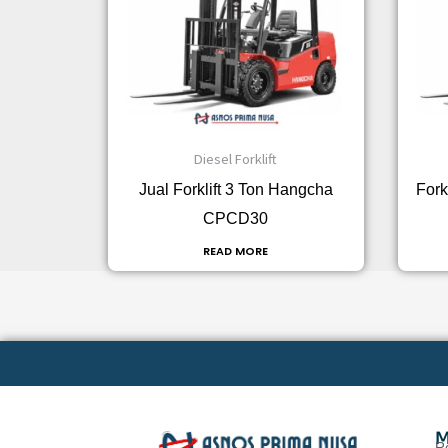
Diesel Forklift
Jual Forklift 3 Ton Hangcha
Fork
CPCD30
READ MORE
M
R