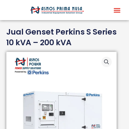
Skip
Me
to
content
Jual Genset Perkins S Series
10 kVA – 200 kVA