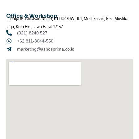
Office & Workshop
Jl. Raya Mustikasari No.43, RT.004/RW.001, Mustikasari, Kec. Mustika
Jaya, Kota Bks, Jawa Barat 17157
(021) 8240 527
+62 811-8044-550
marketing@asnosprima.co.id