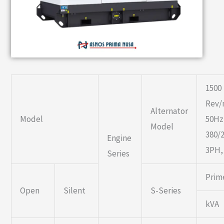
1500
Rev/
Alternator
Model
50Hz
Model
380/
Engine
3PH,
Series
Prim
Open
Silent
S-Series
kVA