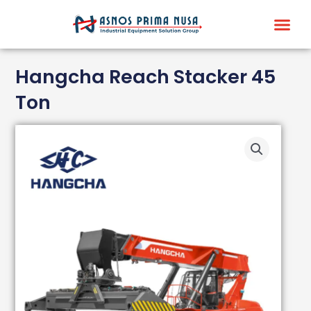
Skip
Me
to
content
Hangcha Reach Stacker 45
Ton