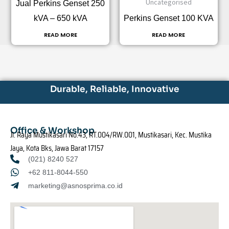
Uncategorised
Jual Perkins Genset 250
kVA – 650 kVA
Perkins Genset 100 KVA
READ MORE
READ MORE
Durable, Reliable, Innovative
Office & Workshop
Jl. Raya Mustikasari No.43, RT.004/RW.001, Mustikasari, Kec. Mustika
Jaya, Kota Bks, Jawa Barat 17157
(021) 8240 527
+62 811-8044-550
marketing@asnosprima.co.id