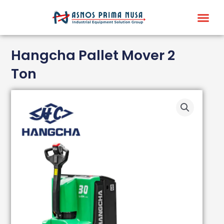
Skip
Me
to
content
Hangcha Pallet Mover 2
Ton