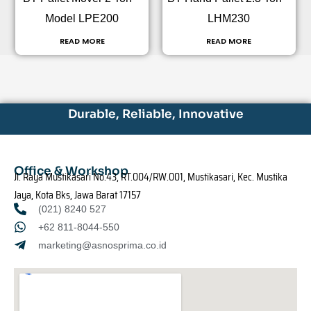
Model LPE200
LHM230
READ MORE
READ MORE
Durable, Reliable, Innovative
Office & Workshop
Jl. Raya Mustikasari No.43, RT.004/RW.001, Mustikasari, Kec. Mustika
Jaya, Kota Bks, Jawa Barat 17157
(021) 8240 527
+62 811-8044-550
marketing@asnosprima.co.id