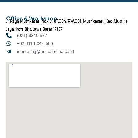
Office & Workshop
Jl. Raya Mustikasari No.43, RT.004/RW.001, Mustikasari, Kec. Mustika
Jaya, Kota Bks, Jawa Barat 17157
(021) 8240 527
+62 811-8044-550
marketing@asnosprima.co.id